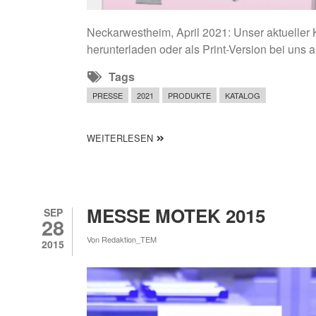
Aktueller Produktkatalog "Version III" ab sofo
Neckarwestheim, April 2021: Unser aktueller K
herunterladen oder als Print-Version bei un
Tags
PRESSE
2021
PRODUKTE
KATALOG
ÜBER AKTUELLER PRODUKTKATALOG 
WEITERLESEN
MESSE MOTEK 2015
SEP
28
Von
Redaktion_TEM
2015