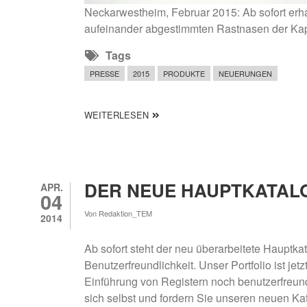
Neue Produkte: Februar 2015 (23.02.15) | N
Neckarwestheim, Februar 2015: Ab sofort er
aufeinander abgestimmten Rastnasen der Kapp
Tags
PRESSE
2015
PRODUKTE
NEUERUNGEN
ÜBER NEUE PRODUKTE: FEBRUAR 2
WEITERLESEN
DER NEUE HAUPTKATALO
APR.
04
Von
Redaktion_TEM
2014
Ab sofort steht der neu überarbeitete Hauptka
Benutzerfreundlichkeit. Unser Portfolio ist je
Einführung von Registern noch benutzerfreun
sich selbst und fordern Sie unseren neuen Ka