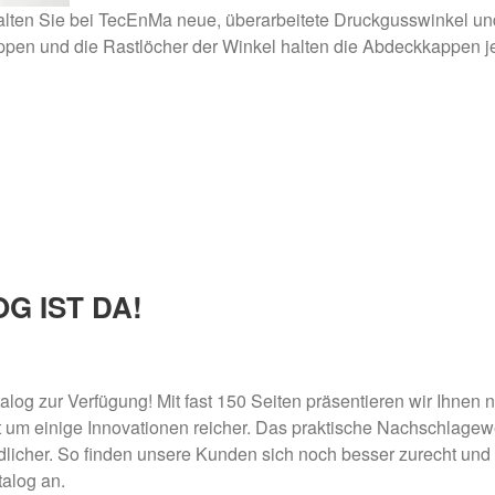
ews | TecEnMa GmbH
halten Sie bei TecEnMa neue, überarbeitete Druckgusswinkel 
en und die Rastlöcher der Winkel halten die Abdeckkappen jed
015
G IST DA!
talog zur Verfügung! Mit fast 150 Seiten präsentieren wir Ihnen
tzt um einige Innovationen reicher. Das praktische Nachschlagew
dlicher. So finden unsere Kunden sich noch besser zurecht un
talog an.