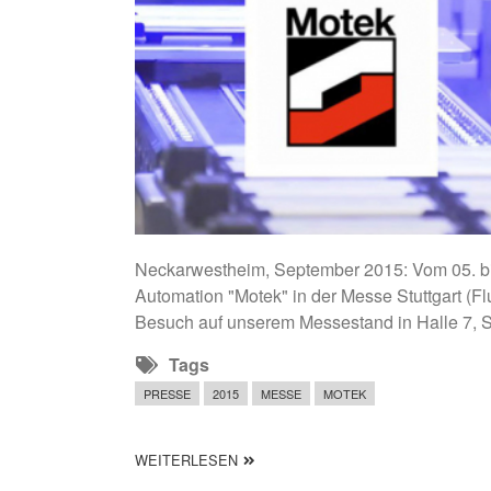
Messe Motek 2015 (28.09.15) | News | Tec
Neckarwestheim, September 2015: Vom 05. bis
Automation "Motek" in der Messe Stuttgart (F
Besuch auf unserem Messestand in Halle 7, St
Tags
PRESSE
2015
MESSE
MOTEK
ÜBER MESSE MOTEK 2015
WEITERLESEN