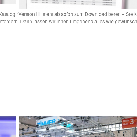
rt erhältlich! (12.04.21) | News | TecEnMa GmbH
Aktueller Produktkatalog "Version III" ab sofort erhäl
atalog "Version III" steht ab sofort zum Download bereit – Sie 
s anfordern. Dann lassen wir Ihnen umgehend alles wie gewüns
"VERSION III" AB SOFORT ERHÄLTLICH!