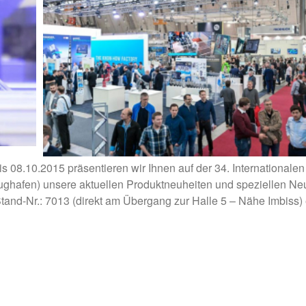
EnMa GmbH
Messe Motek 2015 (28.09.15) | News | TecEnMa Gmb
 08.10.2015 präsentieren wir Ihnen auf der 34. Internationa
lughafen) unsere aktuellen Produktneuheiten und speziellen Neu
and-Nr.: 7013 (direkt am Übergang zur Halle 5 – Nähe Imbiss) 