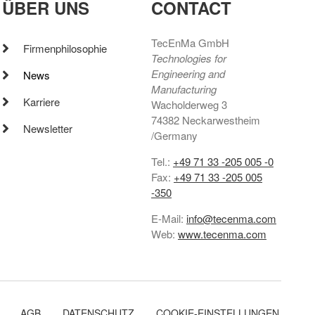
ÜBER UNS
CONTACT
TecEnMa GmbH
Firmenphilosophie
Technologies for
Engineering and
News
Manufacturing
Karriere
Wacholderweg 3
74382 Neckarwestheim
Newsletter
/Germany
Tel.:
+49 71 33 -205 005 -0
Fax:
+49 71 33 -205 005
-350
E-Mail:
info@tecenma.com
Web:
www.tecenma.com
AGB
DATENSCHUTZ
COOKIE-EINSTELLUNGEN