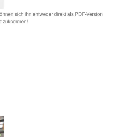
tlich! (12.04.21) | News | TecEnMa GmbH
können sich ihn entweder direkt als PDF-Version
cht zukommen!