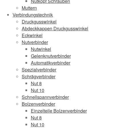
Nutkopf Schrauben
Muttern
Verbindungstechnik
Druckgusswinkel
Abdeckkappen Druckgusswinkel
Eckwinkel
Nutverbinder
Nutwinkel
Gelenknutverbinder
Automatikverbinder
Spezialverbinder
Schrägverbinder
Nut 8
Nut 10
Schnellspannverbinder
Bolzenverbinder
Einzelteile Bolzenverbinder
Nut 8
Nut 10