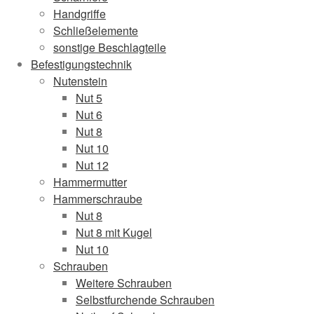
Handgriffe
Schließelemente
sonstige Beschlagteile
Befestigungstechnik
Nutenstein
Nut 5
Nut 6
Nut 8
Nut 10
Nut 12
Hammermutter
Hammerschraube
Nut 8
Nut 8 mit Kugel
Nut 10
Schrauben
Weitere Schrauben
Selbstfurchende Schrauben