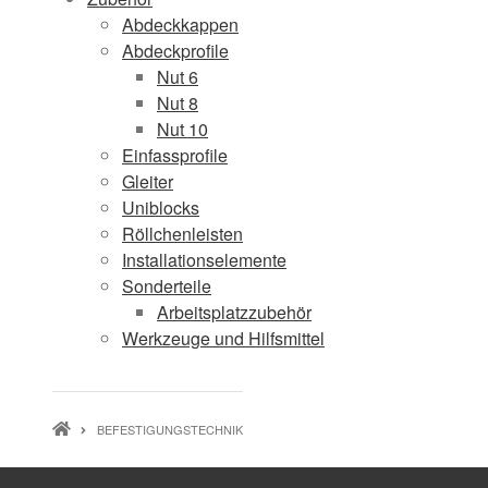
Abdeckkappen
Abdeckprofile
Nut 6
Nut 8
Nut 10
Einfassprofile
Gleiter
Uniblocks
Röllchenleisten
Installationselemente
Sonderteile
Arbeitsplatzzubehör
Werkzeuge und Hilfsmittel
PFADNAVIGATION
BEFESTIGUNGSTECHNIK