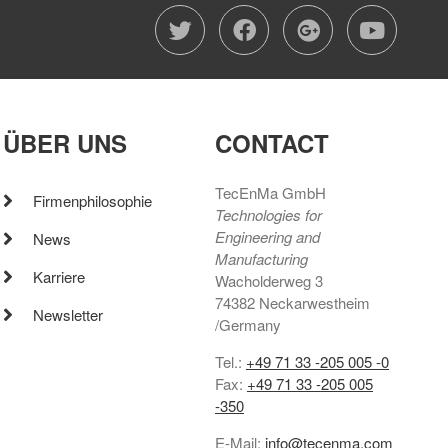
twitter
facebook
google-
you
ÜBER UNS
CONTACT
TecEnMa GmbH
Firmenphilosophie
Technologies for
Engineering and
News
Manufacturing
Karriere
Wacholderweg 3
74382 Neckarwestheim
Newsletter
/Germany
Tel.:
+49 71 33 -205 005 -0
Fax:
+49 71 33 -205 005
-350
E-Mail:
info@tecenma.com