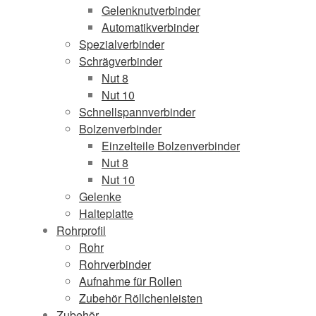
Gelenknutverbinder
Automatikverbinder
Spezialverbinder
Schrägverbinder
Nut 8
Nut 10
Schnellspannverbinder
Bolzenverbinder
Einzelteile Bolzenverbinder
Nut 8
Nut 10
Gelenke
Halteplatte
Rohrprofil
Rohr
Rohrverbinder
Aufnahme für Rollen
Zubehör Röllchenleisten
Zubehör