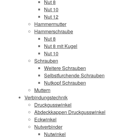
Nut 8
Nut 10
Nut 12
Hammermutter
Hammerschraube
Nut 8
Nut 8 mit Kugel
Nut 10
Schrauben
Weitere Schrauben
Selbstfurchende Schrauben
Nutkopf Schrauben
Muttern
Verbindungstechnik
Druckgusswinkel
Abdeckkappen Druckgusswinkel
Eckwinkel
Nutverbinder
Nutwinkel