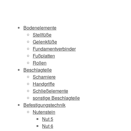
Bodenelemente
Stellfüße
Gelenkfüße
Fundamentverbinder
Fußplatten
Rollen
Beschlagteile
Scharniere
Handgriffe
Schließelemente
sonstige Beschlagteile
Befestigungstechnik
Nutenstein
Nut 5
Nut 6