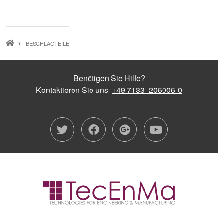
PFADNAVIGATION
BESCHLAGTEILE
Benötigen Sie Hilfe?
Kontaktieren Sie uns:
+49 7133 -205005-0
twitter
facebook
google-plu
youtub