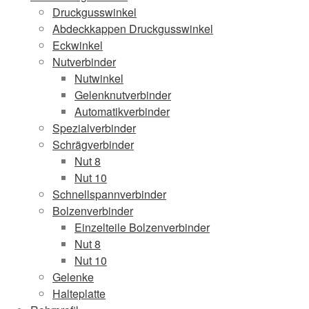
Druckgusswinkel
Abdeckkappen Druckgusswinkel
Eckwinkel
Nutverbinder
Nutwinkel
Gelenknutverbinder
Automatikverbinder
Spezialverbinder
Schrägverbinder
Nut 8
Nut 10
Schnellspannverbinder
Bolzenverbinder
Einzelteile Bolzenverbinder
Nut 8
Nut 10
Gelenke
Halteplatte