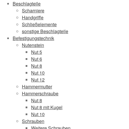
Beschlagteile
Scharniere
Handgriffe
Schließelemente
sonstige Beschlagteile
Befestigungstechnik
Nutenstein
Nut 5
Nut 6
Nut 8
Nut 10
Nut 12
Hammermutter
Hammerschraube
Nut 8
Nut 8 mit Kugel
Nut 10
Schrauben
Weitere Schrauben