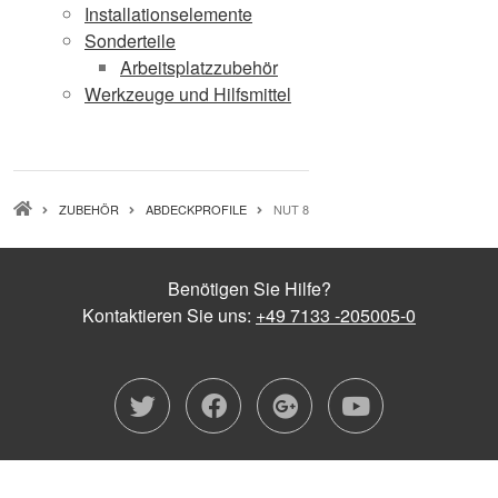
Installationselemente
Sonderteile
Arbeitsplatzzubehör
Werkzeuge und Hilfsmittel
PFADNAVIGATION
ZUBEHÖR
ABDECKPROFILE
NUT 8
Benötigen Sie Hilfe?
Kontaktieren Sie uns:
+49 7133 -205005-0
twitter
facebook
google-plu
youtub