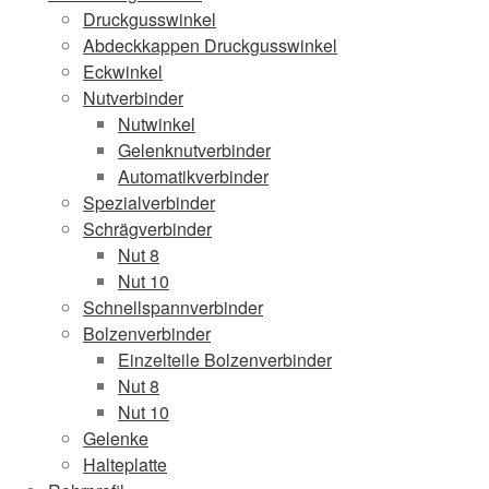
Druckgusswinkel
Abdeckkappen Druckgusswinkel
Eckwinkel
Nutverbinder
Nutwinkel
Gelenknutverbinder
Automatikverbinder
Spezialverbinder
Schrägverbinder
Nut 8
Nut 10
Schnellspannverbinder
Bolzenverbinder
Einzelteile Bolzenverbinder
Nut 8
Nut 10
Gelenke
Halteplatte