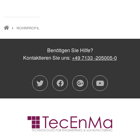
PFADNAVIGATION
ROHRPROFIL
Benötigen Sie Hilfe?
Kontaktieren Sie uns:
+49 7133 -205005-0
twitter
facebook
google-plu
youtub