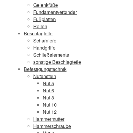
Gelenkfüße
Fundamentverbinder
Fußplatten
Rollen
Beschlagteile
Scharniere
Handgriffe
Schließelemente
sonstige Beschlagteile
Befestigungstechnik
Nutenstein
Nut 5
Nut 6
Nut 8
Nut 10
Nut 12
Hammermutter
Hammerschraube