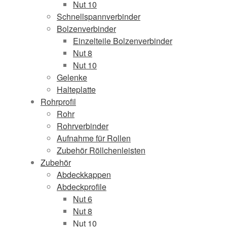
Nut 10
Schnellspannverbinder
Bolzenverbinder
Einzelteile Bolzenverbinder
Nut 8
Nut 10
Gelenke
Halteplatte
Rohrprofil
Rohr
Rohrverbinder
Aufnahme für Rollen
Zubehör Röllchenleisten
Zubehör
Abdeckkappen
Abdeckprofile
Nut 6
Nut 8
Nut 10