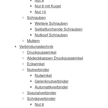
Nut 8
Nut 8 mit Kugel
Nut 10
Schrauben
Weitere Schrauben
Selbstfurchende Schrauben
Nutkopf Schrauben
Muttern
Verbindungstechnik
Druckgusswinkel
Abdeckkappen Druckgusswinkel
Eckwinkel
Nutverbinder
Nutwinkel
Gelenknutverbinder
Automatikverbinder
Spezialverbinder
Schrägverbinder
Nut 8