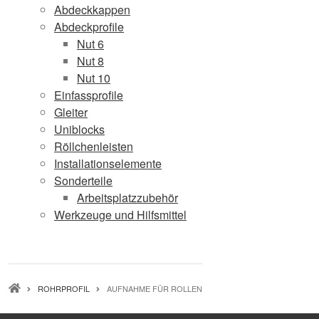
Abdeckkappen
Abdeckprofile
Nut 6
Nut 8
Nut 10
Einfassprofile
Gleiter
Uniblocks
Röllchenleisten
Installationselemente
Sonderteile
Arbeitsplatzzubehör
Werkzeuge und Hilfsmittel
PFADNAVIGATION
ROHRPROFIL
AUFNAHME FÜR ROLLEN