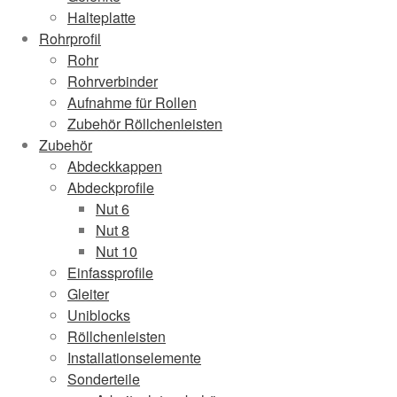
Halteplatte
Rohrprofil
Rohr
Rohrverbinder
Aufnahme für Rollen
Zubehör Röllchenleisten
Zubehör
Abdeckkappen
Abdeckprofile
Nut 6
Nut 8
Nut 10
Einfassprofile
Gleiter
Uniblocks
Röllchenleisten
Installationselemente
Sonderteile