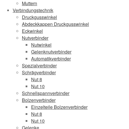
Muttern
Verbindungstechnik
Druckgusswinkel
Abdeckkappen Druckgusswinkel
Eckwinkel
Nutverbinder
Nutwinkel
Gelenknutverbinder
Automatikverbinder
Spezialverbinder
Schrägverbinder
Nut 8
Nut 10
Schnellspannverbinder
Bolzenverbinder
Einzelteile Bolzenverbinder
Nut 8
Nut 10
Gelenke