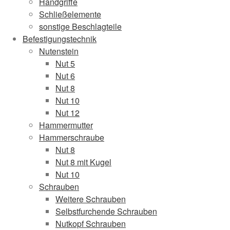
Handgriffe
Schließelemente
sonstige Beschlagteile
Befestigungstechnik
Nutenstein
Nut 5
Nut 6
Nut 8
Nut 10
Nut 12
Hammermutter
Hammerschraube
Nut 8
Nut 8 mit Kugel
Nut 10
Schrauben
Weitere Schrauben
Selbstfurchende Schrauben
Nutkopf Schrauben